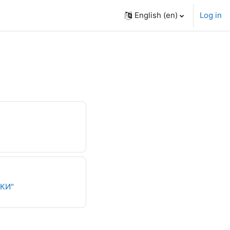
English ‎(en)‎
Log in
Book
КИ"