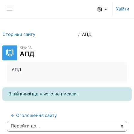
Перейти до головного вмісту
Увійти
Бокова панель
Сторінки сайту
АПД
КНИГА
АПД
АПД
В цій книзі ще нічого не писали.
← Оголошення сайту
Перейти до...